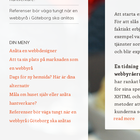
Referenser bör väga tungt när en
Att starta 
webbyrå i Göteborg ska anlitas
För att slå
faktiskt er
exempel var
DIN MENY
tjänster so
Anlita en webbdesigner
och blir ex
Att ta sin plats på marknaden som
En tidning 
en webbyrå
webbyråern
Dags för ny hemsida? Här är dina
har rankat
alternativ
för sina s
Måla om huset själv eller anlita
XHTML och g
hantverkare?
metoder att
kunderna s
Referenser bör väga tungt när en
read more
webbyrå i Göteborg ska anlitas