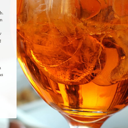
h.
an
v
g
m
as