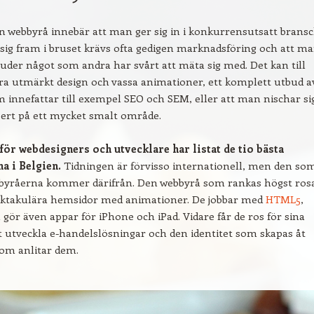
en webbyrå innebär att man ger sig in i konkurrensutsatt bransc
s sig fram i bruset krävs ofta gedigen marknadsföring och att m
bjuder något som andra har svårt att mäta sig med. Det kan till
a utmärkt design och vassa animationer, ett komplett utbud a
m innefattar till exempel SEO och SEM, eller att man nischar si
pert på ett mycket smalt område.
för webdesigners och utvecklare har listat de tio bästa
a i Belgien.
Tidningen är förvisso internationell, men den so
 byråerna kommer därifrån. Den webbyrå som rankas högst ros
pektakulära hemsidor med animationer. De jobbar med
HTML5
,
ör även appar för iPhone och iPad. Vidare får de ros för sina
 utveckla e-handelslösningar och den identitet som skapas åt
om anlitar dem.