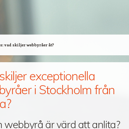
es:
vad skiljer webbyråer åt?
skiljer exceptionella
yråer i Stockholm från
a?
n webbyrå är värd att anlita?