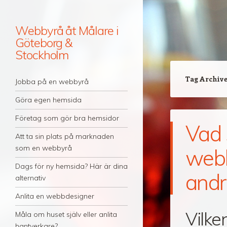
Webbyrå åt Målare i
Göteborg &
Stockholm
Navigation
Tag Archiv
Skip to content
Jobba på en webbyrå
Göra egen hemsida
Företag som gör bra hemsidor
Vad 
Att ta sin plats på marknaden
som en webbyrå
webb
Dags för ny hemsida? Här är dina
andr
alternativ
Anlita en webbdesigner
Vilke
Måla om huset själv eller anlita
hantverkare?